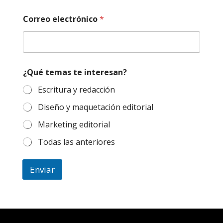
ó
n
Correo electrónico
*
i
c
o
e
l
e
¿Qué temas te interesan?
c
t
Escritura y redacción
r
Diseño y maquetación editorial
ó
n
Marketing editorial
i
c
Todas las anteriores
o
C
o
Enviar
r
r
e
o