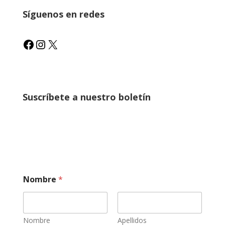
Síguenos en redes
Facebook
Instagram
X
Suscríbete a nuestro boletín
e
Nombre
*
l
e
c
t
r
Nombre
Apellidos